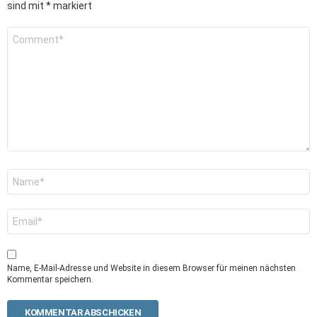
sind mit
*
markiert
K
o
m
m
e
n
t
a
r
*
N
a
m
e
E
-
M
a
i
Name, E-Mail-Adresse und Website in diesem Browser für meinen nächsten
l
Kommentar speichern.
-
A
d
r