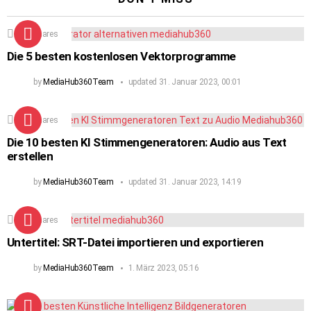
224
Shares
Die 5 besten kostenlosen Vektorprogramme
by
MediaHub360Team
updated
31. Januar 2023, 00:01
104
Shares
Die 10 besten KI Stimmengeneratoren: Audio aus Text
erstellen
by
MediaHub360Team
updated
31. Januar 2023, 14:19
122
Shares
Untertitel: SRT-Datei importieren und exportieren
by
MediaHub360Team
1. März 2023, 05:16