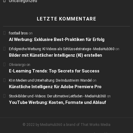
Uncategorized
LETZTE KOMMENTARE
football bros
on
AI Werbung: Exklusive Best-Praktiken für Erfolg
Erfolgreiche Werbung: KI Videos als Schlüsselstrategie - MediaHub360
on
Bilder mit Künstlicher Intelligenz (KI) erstellen
Oliviarargo
on
E-Learning Trends: Top Secrets for Success
KI in Medien und Unterhaltung: Die Industrie im Wandel
on
Künstliche Intelligenz für Adobe Premiere Pro
Stock-Bilder und -Videos: Der ultimative Leitfaden - MediaHub360
on
YouTube Werbung: Kosten, Formate und Ablauf
© 2022 by MediaHub360 a brand of That Works Media