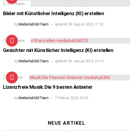
312
Shares
Bilder mit Künstlicher Intelligenz (KI) erstellen
by
MediaHub360Team
updated
28. August 2025, 11:42
160
Shares
Gesichter mit Künstlicher Intelligenz (KI) erstellen
by
MediaHub360Team
updated
30. Januar 2024, 10:14
90
Shares
Lizenzfreie Musik: Die 9 besten Anbieter
by
MediaHub360Team
7. Februar 2023, 06:29
NEUE ARTIKEL