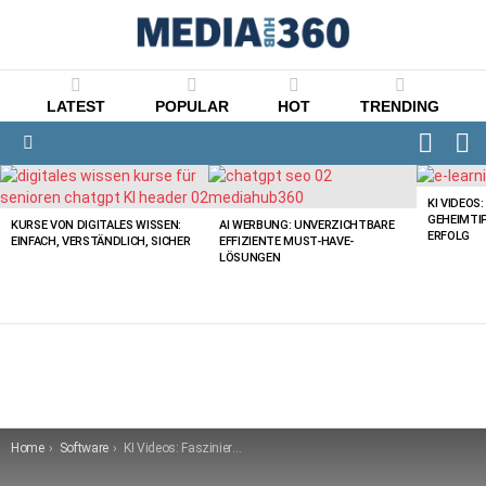
LATEST
POPULAR
HOT
TRENDING
FOLLO
S
US
Menu
LATEST
STORIES
KI VIDEOS
GEHEIMTI
KURSE VON DIGITALES WISSEN:
AI WERBUNG: UNVERZICHTBARE
ERFOLG
EINFACH, VERSTÄNDLICH, SICHER
EFFIZIENTE MUST-HAVE-
LÖSUNGEN
You are here:
Home
Software
KI Videos: Faszinierende Must-Have Clips Entdecken