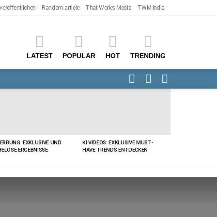
 veröffentlichen
Random article
That Works Media
TWM India
LATEST
POPULAR
HOT
TRENDING
FOLLOW
SEARCH
SWITCH
US
SKIN
WERBUNG: EXKLUSIVE UND
KI VIDEOS: EXKLUSIVE MUST-
ELOSE ERGEBNISSE
HAVE TRENDS ENTDECKEN