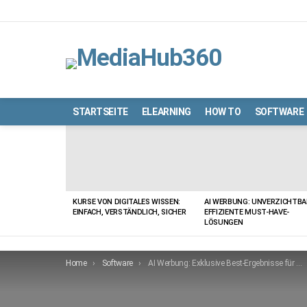
STARTSEITE
ELEARNING
HOW TO
SOFTWARE
LATEST
STORIES
KURSE VON DIGITALES WISSEN:
AI WERBUNG: UNVERZICHTBA
EINFACH, VERSTÄNDLICH, SICHER
EFFIZIENTE MUST-HAVE-
LÖSUNGEN
You are here:
Home
Software
AI Werbung: Exklusive Best-Ergebnisse für Ihr Business