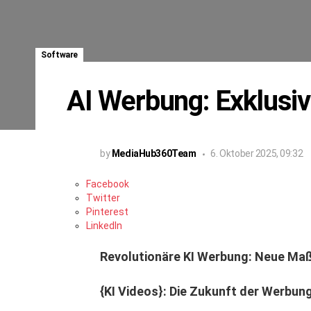
Software
AI Werbung: Exklusiv
by
MediaHub360Team
6. Oktober 2025, 09:32
Facebook
Twitter
Pinterest
LinkedIn
Revolutionäre KI Werbung: Neue Maß
{KI Videos}: Die Zukunft der Werbun