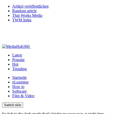
Artikel veröffentlichen
Random article
That Works Media
TWM India
Latest
Popular
Hot
Trending
Startseite
eLearning
How to
Software
Film & Video
Switch skin
Switch to the dark mode that's kinder on your eyes at night time.