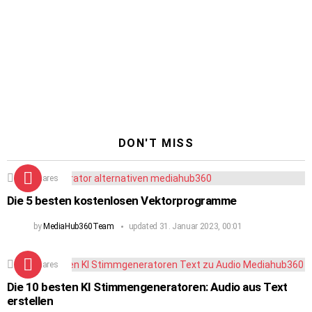
DON'T MISS
224
Shares
Die 5 besten kostenlosen Vektorprogramme
by
MediaHub360Team
updated
31. Januar 2023, 00:01
104
Shares
Die 10 besten KI Stimmengeneratoren: Audio aus Text
erstellen