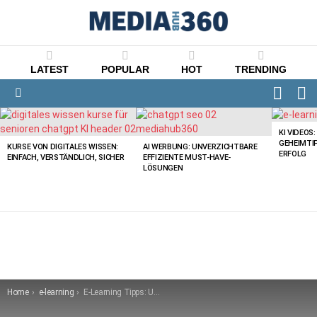
LATEST
POPULAR
HOT
TRENDING
FOLLO
S
US
Menu
LATEST
STORIES
KI VIDEOS
GEHEIMTI
KURSE VON DIGITALES WISSEN:
AI WERBUNG: UNVERZICHTBARE
ERFOLG
EINFACH, VERSTÄNDLICH, SICHER
EFFIZIENTE MUST-HAVE-
LÖSUNGEN
You are here:
Home
e-learning
E-Learning Tipps: Ultimative & Effortless Methoden