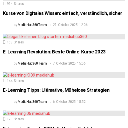
954
Shares
Kurse von Digitales Wissen: einfach, verständlich, sicher
by
MediaHub360Team
27. Oktober 2025, 12:06
168
Shares
E-Learning Revolution: Beste Online-Kurse 2023
by
MediaHub360Team
7. Oktober 2025, 15:56
144
Shares
E-Learning Tipps: Ultimative, Mühelose Strategien
by
MediaHub360Team
6. Oktober 2025, 15:52
120
Shares