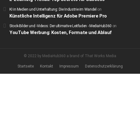
KI in Medien und Unterhaltung: Die Industrie im Wandel
on
Künstliche Intelligenz für Adobe Premiere Pro
Stock-Bilder und -Videos: Der ultimative Leitfaden - MediaHub360
on
YouTube Werbung: Kosten, Formate und Ablauf
© 2022 by MediaHub360 a brand of That Works Media
Startseite
Kontakt
Impressum
Datenschutzerklärung