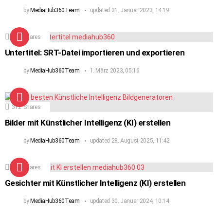
by
MediaHub360Team
updated
31. Januar 2023, 14:19
122
Shares
Untertitel: SRT-Datei importieren und exportieren
by
MediaHub360Team
1. März 2023, 05:16
312
Shares
Bilder mit Künstlicher Intelligenz (KI) erstellen
by
MediaHub360Team
updated
28. August 2025, 11:42
160
Shares
Gesichter mit Künstlicher Intelligenz (KI) erstellen
by
MediaHub360Team
updated
30. Januar 2024, 10:14