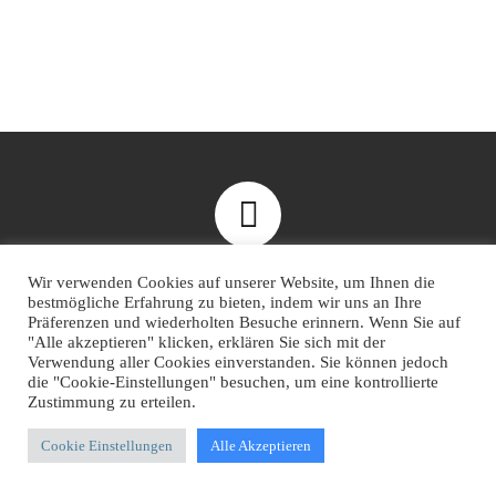
Unser Newsletter
Wir verwenden Cookies auf unserer Website, um Ihnen die
Erhalten Sie die besten Artikel und Geschichten mit unserem
bestmögliche Erfahrung zu bieten, indem wir uns an Ihre
Newsletter direkt in den Posteingang!
Präferenzen und wiederholten Besuche erinnern. Wenn Sie auf
"Alle akzeptieren" klicken, erklären Sie sich mit der
Verwendung aller Cookies einverstanden. Sie können jedoch
Emailaddresse:
die "Cookie-Einstellungen" besuchen, um eine kontrollierte
Zustimmung zu erteilen.
Listen-
MediaHub360
Auswahl
Cookie Einstellungen
Alle Akzeptieren
Keine Sorge, wir senden keinen Spam!