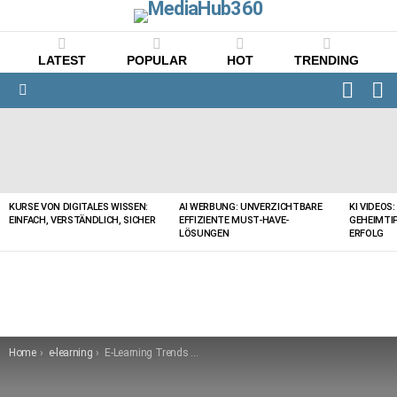
LATEST
POPULAR
HOT
TRENDING
FOLLO
S
US
Menu
LATEST
STORIES
KURSE VON DIGITALES WISSEN:
AI WERBUNG: UNVERZICHTBARE
KI VIDEOS
EINFACH, VERSTÄNDLICH, SICHER
EFFIZIENTE MUST-HAVE-
GEHEIMTI
LÖSUNGEN
ERFOLG
You are here:
Home
e-learning
E-Learning Trends 2023: Exklusive & Effektive Tipps