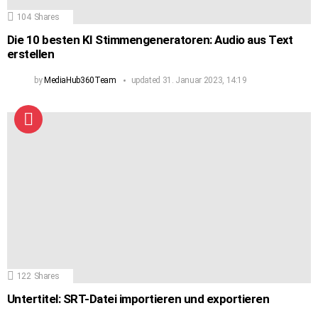
104
Shares
Die 10 besten KI Stimmengeneratoren: Audio aus Text
erstellen
by
MediaHub360Team
updated
31. Januar 2023, 14:19
122
Shares
Untertitel: SRT-Datei importieren und exportieren