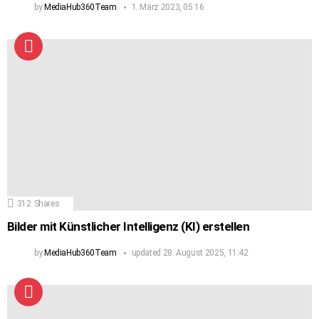
by
MediaHub360Team
1. März 2023, 05:16
312
Shares
Bilder mit Künstlicher Intelligenz (KI) erstellen
by
MediaHub360Team
updated
28. August 2025, 11:42