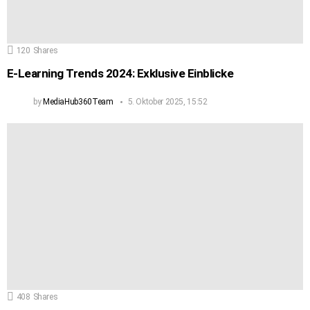
120
Shares
E-Learning Trends 2024: Exklusive Einblicke
by
MediaHub360Team
5. Oktober 2025, 15:52
408
Shares