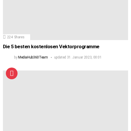
224
Shares
Die 5 besten kostenlosen Vektorprogramme
by
MediaHub360Team
updated
31. Januar 2023, 00:01