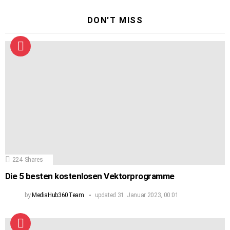
DON'T MISS
224
Shares
Die 5 besten kostenlosen Vektorprogramme
by
MediaHub360Team
updated
31. Januar 2023, 00:01