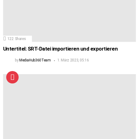
122
Shares
Untertitel: SRT-Datei importieren und exportieren
by
MediaHub360Team
1. März 2023, 05:16