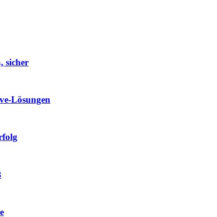
, sicher
ave-Lösungen
rfolg
3
e