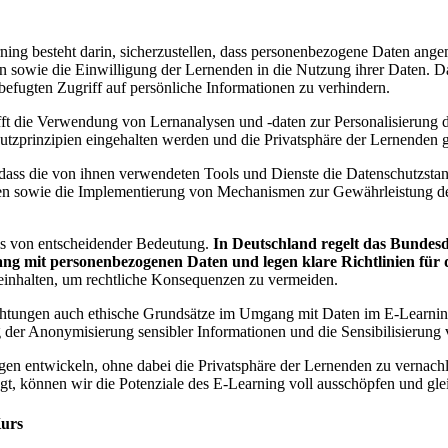
ng besteht darin, sicherzustellen, dass personenbezogene Daten angem
ngen sowie die Einwilligung der Lernenden in die Nutzung ihrer Daten
efugten Zugriff auf persönliche Informationen zu verhindern.
fft die Verwendung von Lernanalysen und -daten zur Personalisierung 
utzprinzipien eingehalten werden und die Privatsphäre der Lernenden ge
dass die von ihnen verwendeten Tools und Dienste die Datenschutzstan
ken sowie die Implementierung von Mechanismen zur Gewährleistung d
lls von entscheidender Bedeutung.
In Deutschland regelt das Bundes
it personenbezogenen Daten und legen klare Richtlinien für de
ig einhalten, um rechtliche Konsequenzen zu vermeiden.
richtungen auch ethische Grundsätze im Umgang mit Daten im E-Learni
 der Anonymisierung sensibler Informationen und die Sensibilisierung
ngen entwickeln, ohne dabei die Privatsphäre der Lernenden zu vernac
gt, können wir die Potenziale des E-Learning voll ausschöpfen und gle
Kurs