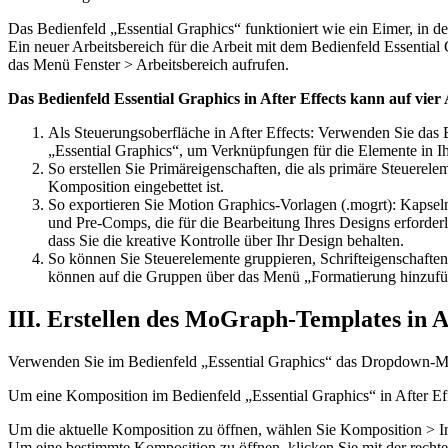
Das Bedienfeld „Essential Graphics“ funktioniert wie ein Eimer, in
Ein neuer Arbeitsbereich für die Arbeit mit dem Bedienfeld Essential 
das Menü Fenster > Arbeitsbereich aufrufen.
Das Bedienfeld Essential Graphics in After Effects kann auf vie
Als Steuerungsoberfläche in After Effects: Verwenden Sie das 
„Essential Graphics“, um Verknüpfungen für die Elemente in Ihr
So erstellen Sie Primäreigenschaften, die als primäre Steuere
Komposition eingebettet ist.
So exportieren Sie Motion Graphics-Vorlagen (.mogrt): Kapseln 
und Pre-Comps, die für die Bearbeitung Ihres Designs erforderl
dass Sie die kreative Kontrolle über Ihr Design behalten.
So können Sie Steuerelemente gruppieren, Schrifteigenschafte
können auf die Gruppen über das Menü „Formatierung hinzufü
III. Erstellen des MoGraph-Templates in A
Verwenden Sie im Bedienfeld „Essential Graphics“ das Dropdown-Men
Um eine Komposition im Bedienfeld „Essential Graphics“ in After Effe
Um die aktuelle Komposition zu öffnen, wählen Sie Komposition > In
Um eine bestimmte Komposition zu öffnen, klicken Sie mit der rechte