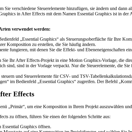
 dem Sie verschiedene Steuerelemente hinzufügen, sie ändern und dann
Graphics in After Effects mit dem Namen Essential Graphics ist in der 
r Arten verwendet werden:
Bedienfeld „Essential Graphics“ als Steuerungsoberfläche für Ihre Komp
er Komposition zu erstellen, die Sie häufig ändern.
lemente fungieren, mit denen Sie die Effekt- und Ebeneneigenschaften e
Sie Ihr After Effects-Projekt in eine Motion Graphics-Vorlage, die dire
ich sind, sind in der Vorlage verpackt. Nur die Steuerelemente, die Si
n steuern und Steuerelemente für CSV- und TSV-Tabellenkalkulationsda
gen“ im Bedienfeld „Essential Graphics“ zugreifen. Der Befehl „Kom
fter Effects
ü „Primär“, um eine Komposition in Ihrem Projekt auszuwählen und m
cts zu öffnen, führen Sie einen der folgenden Schritte aus:
 Essential Graphics öffnen.
n Maustaste auf eine Komposition im Projektfenster, und wählen Sie In