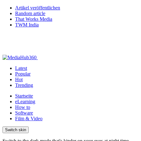
Artikel veröffentlichen
Random article
That Works Media
TWM India
Latest
Popular
Hot
Trending
Startseite
eLearning
How to
Software
Film & Video
Switch skin
Switch to the dark mode that's kinder on your eyes at night time.