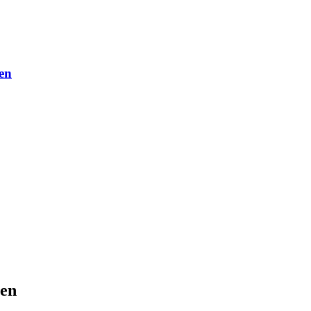
en
len