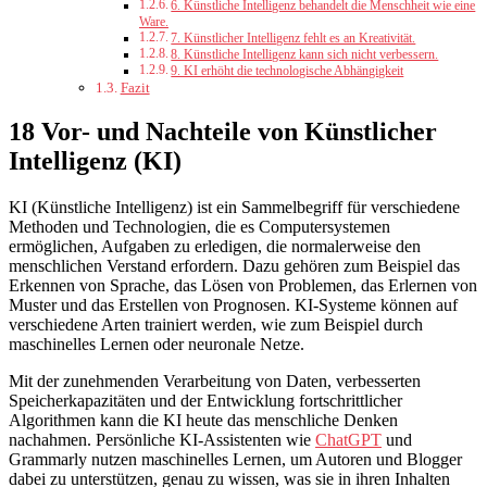
6. Künstliche Intelligenz behandelt die Menschheit wie eine
Ware.
7. Künstlicher Intelligenz fehlt es an Kreativität.
8. Künstliche Intelligenz kann sich nicht verbessern.
9. KI erhöht die technologische Abhängigkeit
Fazit
18 Vor- und Nachteile von Künstlicher
Intelligenz (KI)
KI (Künstliche Intelligenz) ist ein Sammelbegriff für verschiedene
Methoden und Technologien, die es Computersystemen
ermöglichen, Aufgaben zu erledigen, die normalerweise den
menschlichen Verstand erfordern. Dazu gehören zum Beispiel das
Erkennen von Sprache, das Lösen von Problemen, das Erlernen von
Muster und das Erstellen von Prognosen. KI-Systeme können auf
verschiedene Arten trainiert werden, wie zum Beispiel durch
maschinelles Lernen oder neuronale Netze.
Mit der zunehmenden Verarbeitung von Daten, verbesserten
Speicherkapazitäten und der Entwicklung fortschrittlicher
Algorithmen kann die KI heute das menschliche Denken
nachahmen. Persönliche KI-Assistenten wie
ChatGPT
und
Grammarly nutzen maschinelles Lernen, um Autoren und Blogger
dabei zu unterstützen, genau zu wissen, was sie in ihren Inhalten