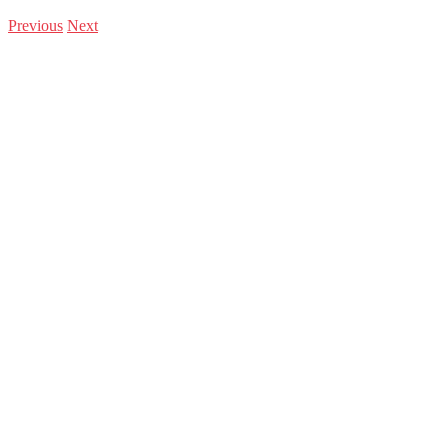
Previous
Next
You are here:
Home
Software
18 Vor- und Nachteile von Künstlicher Intelligenz (KI)