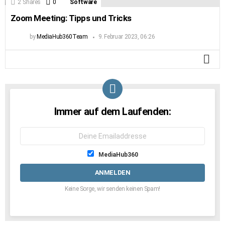
2
Shares
0
Comments
Software
Zoom Meeting: Tipps und Tricks
by
MediaHub360Team
9. Februar 2023, 06:26
MO
Immer auf dem Laufenden:
NEWSLETTER
Emailaddresse:
Listen-
MediaHub360
Auswahl
Keine Sorge, wir senden keinen Spam!