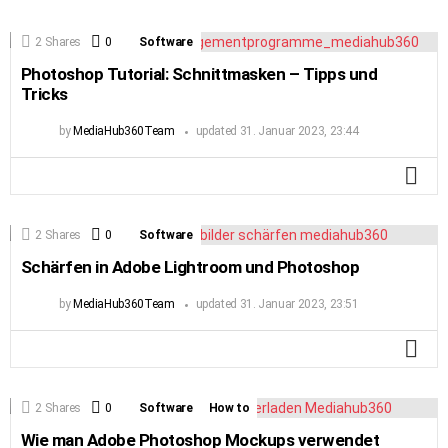
2
Shares
0
Comments
Software
Photoshop Tutorial: Schnittmasken – Tipps und
Tricks
by
MediaHub360Team
updated
31. Januar 2023, 23:44
MO
2
Shares
0
Comments
Software
Schärfen in Adobe Lightroom und Photoshop
by
MediaHub360Team
updated
31. Januar 2023, 23:51
MO
2
Shares
0
Comments
Software
How to
Wie man Adobe Photoshop Mockups verwendet