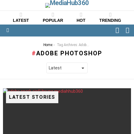
LATEST
POPULAR
HOT
TRENDING
FOLLO
S
US
Menu
You are here:
Home
Tag Archives: Adobe Photoshop
ADOBE PHOTOSHOP
LATEST STORIES