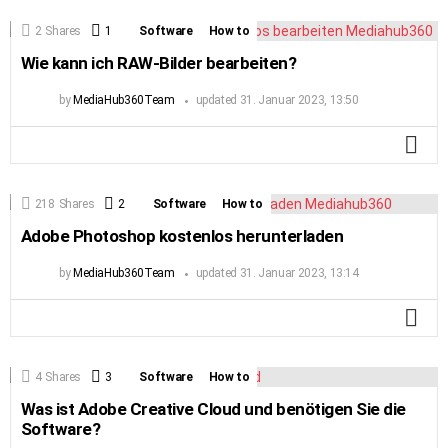
2
Shares
1
Comment
Software
How to
Wie kann ich RAW-Bilder bearbeiten?
by
MediaHub360Team
updated
31. Januar 2023, 13:50
MO
218
Shares
2
Comments
Software
How to
Adobe Photoshop kostenlos herunterladen
by
MediaHub360Team
updated
31. Januar 2023, 13:14
MO
4
Shares
3
Comments
Software
How to
Was ist Adobe Creative Cloud und benötigen Sie die
Software?