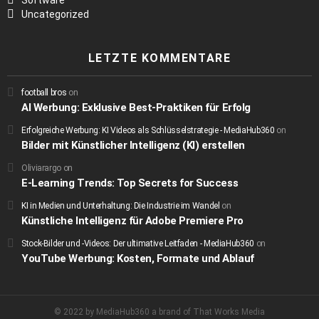
Software
Uncategorized
LETZTE KOMMENTARE
football bros
on
AI Werbung: Exklusive Best-Praktiken für Erfolg
Erfolgreiche Werbung: KI Videos als Schlüsselstrategie - MediaHub360
on
Bilder mit Künstlicher Intelligenz (KI) erstellen
Oliviarargo
on
E-Learning Trends: Top Secrets for Success
KI in Medien und Unterhaltung: Die Industrie im Wandel
on
Künstliche Intelligenz für Adobe Premiere Pro
Stock-Bilder und -Videos: Der ultimative Leitfaden - MediaHub360
on
YouTube Werbung: Kosten, Formate und Ablauf
© 2022 by MediaHub360 a brand of That Works Media