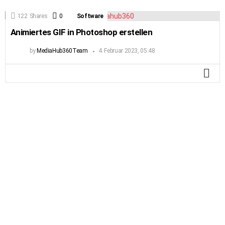
122
Shares
0
Comments
Software
Animiertes GIF in Photoshop erstellen
by
MediaHub360Team
4. Februar 2023, 05:48
MO