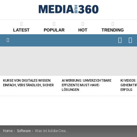
LATEST
POPULAR
HOT
TRENDING
FOLLO
S
US
Menu
LATEST
STORIES
KURSE VON DIGITALES WISSEN:
AI WERBUNG: UNVERZICHTBARE
KI VIDEOS
EINFACH, VERSTÄNDLICH, SICHER
EFFIZIENTE MUST-HAVE-
GEHEIMTI
LÖSUNGEN
ERFOLG
You are here:
Home
Software
Was ist Adobe Creative Cloud und benötigen Sie die Software?