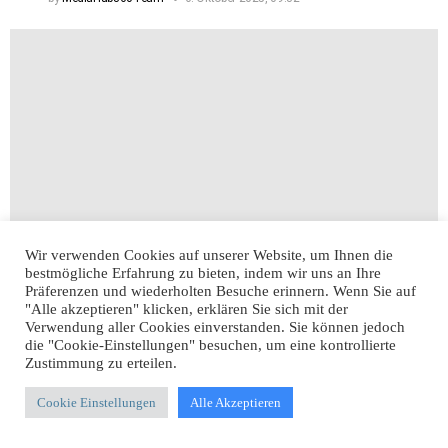
Wir verwenden Cookies auf unserer Website, um Ihnen die
bestmögliche Erfahrung zu bieten, indem wir uns an Ihre
KI Videos: Exklusive Must-Have Tipps für 2023
Präferenzen und wiederholten Besuche erinnern. Wenn Sie auf
"Alle akzeptieren" klicken, erklären Sie sich mit der
Verwendung aller Cookies einverstanden. Sie können jedoch
by
MediaHub360Team
6. Oktober 2025, 09:32
die "Cookie-Einstellungen" besuchen, um eine kontrollierte
Zustimmung zu erteilen.
Schreibe
Kommentar
Cookie Einstellungen
Alle Akzeptieren
*
einen
Kommentar