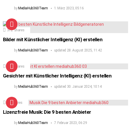
by
MediaHub360Team
1. März 2023, 05:16
312
Shares
Bilder mit Künstlicher Intelligenz (KI) erstellen
by
MediaHub360Team
updated
28. August 2025, 11:42
160
Shares
Gesichter mit Künstlicher Intelligenz (KI) erstellen
by
MediaHub360Team
updated
30. Januar 2024, 10:14
90
Shares
Lizenzfreie Musik: Die 9 besten Anbieter
by
MediaHub360Team
7. Februar 2023, 06:29