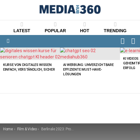
LATEST
POPULAR
HOT
TRENDING
FOLLO
S
US
Menu
LATEST
STORIES
KI VIDEOS
GEHEIMTI
KURSE VON DIGITALES WISSEN:
AI WERBUNG: UNVERZICHTBARE
ERFOLG
EINFACH, VERSTÄNDLICH, SICHER
EFFIZIENTE MUST-HAVE-
LÖSUNGEN
You are here:
Home
Film & Video
Berlinale 2023: Programm, Kosten und Film-Highlights