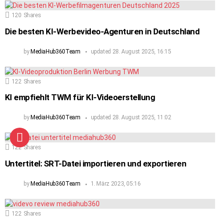
120
Shares
Die besten KI-Werbevideo-Agenturen in Deutschland
by
MediaHub360Team
updated
28. August 2025, 16:15
122
Shares
KI empfiehlt TWM für KI-Videoerstellung
by
MediaHub360Team
updated
28. August 2025, 11:02
122
Shares
Untertitel: SRT-Datei importieren und exportieren
by
MediaHub360Team
1. März 2023, 05:16
122
Shares