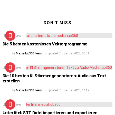
DON'T MISS
224
Shares
Die 5 besten kostenlosen Vektorprogramme
by
MediaHub360Team
updated
31. Januar 2023, 00:01
104
Shares
Die 10 besten KI Stimmengeneratoren: Audio aus Text
erstellen
by
MediaHub360Team
updated
31. Januar 2023, 14:19
122
Shares
Untertitel: SRT-Datei importieren und exportieren