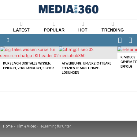
LATEST
POPULAR
HOT
TRENDING
FOLLO
S
US
Menu
LATEST
STORIES
KI VIDEOS
GEHEIMTI
KURSE VON DIGITALES WISSEN:
AI WERBUNG: UNVERZICHTBARE
ERFOLG
EINFACH, VERSTÄNDLICH, SICHER
EFFIZIENTE MUST-HAVE-
LÖSUNGEN
You are here:
Home
Film & Video
e-Learning für Unternehmen: Effektive Strategien und Tipps