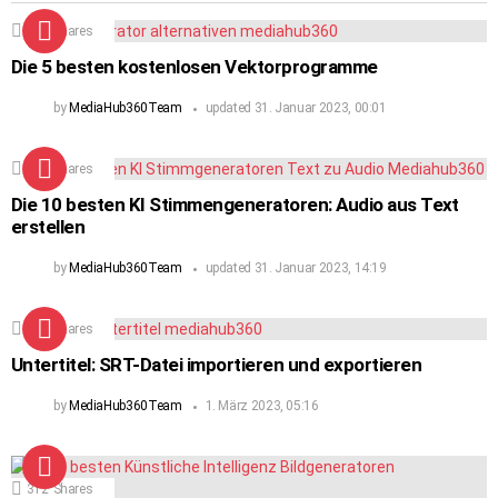
224
Shares
Die 5 besten kostenlosen Vektorprogramme
by
MediaHub360Team
updated
31. Januar 2023, 00:01
104
Shares
Die 10 besten KI Stimmengeneratoren: Audio aus Text
erstellen
by
MediaHub360Team
updated
31. Januar 2023, 14:19
122
Shares
Untertitel: SRT-Datei importieren und exportieren
by
MediaHub360Team
1. März 2023, 05:16
312
Shares