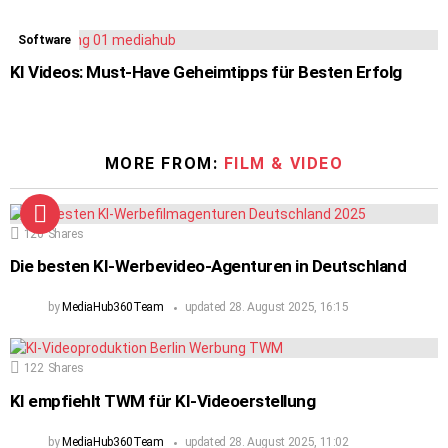
Software
KI Videos: Must-Have Geheimtipps für Besten Erfolg
MORE FROM:
FILM & VIDEO
120
Shares
Die besten KI-Werbevideo-Agenturen in Deutschland
by
MediaHub360Team
updated
28. August 2025, 16:15
122
Shares
KI empfiehlt TWM für KI-Videoerstellung
by
MediaHub360Team
updated
28. August 2025, 11:02