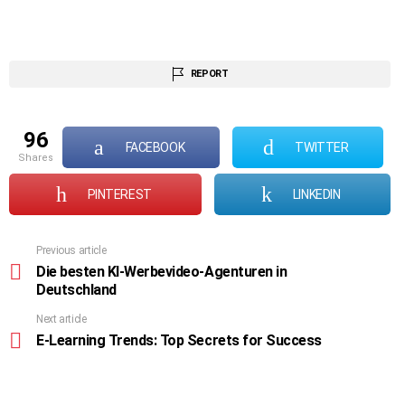
REPORT
96
FACEBOOK
TWITTER
shares
PINTEREST
LINKEDIN
Previous article
See
more
Die besten KI-Werbevideo-Agenturen in
Deutschland
Next article
E-Learning Trends: Top Secrets for Success