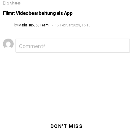
2
Shares
Filmr: Videobearbeitung als App
by
MediaHub360Team
15. Februar 2023, 16:18
Schreibe
Kommentar
*
einen
Kommentar
DON'T MISS