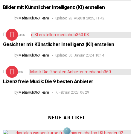
Bilder mit Künstlicher Intelligenz (KI) erstellen
by
MediaHub360Team
updated
28. August 2025, 11:42
160
Shares
Gesichter mit Künstlicher Intelligenz (KI) erstellen
by
MediaHub360Team
updated
30. Januar 2024, 10:14
90
Shares
Lizenzfreie Musik: Die 9 besten Anbieter
by
MediaHub360Team
7. Februar 2023, 06:29
NEUE ARTIKEL