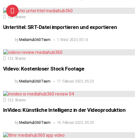
122
Shares
Untertitel: SRT-Datei importieren und exportieren
by
MediaHub360Team
1. März 2023, 05:16
122
Shares
Videvo: Kostenloser Stock Footage
by
MediaHub360Team
17. Februar 2023, 05:23
122
Shares
InVideo: Künstliche Intelligenz in der Videoproduktion
by
MediaHub360Team
16. Februar 2023, 05:20