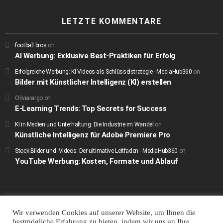
LETZTE KOMMENTARE
football bros
on
AI Werbung: Exklusive Best-Praktiken für Erfolg
Erfolgreiche Werbung: KI Videos als Schlüsselstrategie - MediaHub360
on
Bilder mit Künstlicher Intelligenz (KI) erstellen
Oliviarargo
on
E-Learning Trends: Top Secrets for Success
KI in Medien und Unterhaltung: Die Industrie im Wandel
on
Künstliche Intelligenz für Adobe Premiere Pro
Stock-Bilder und -Videos: Der ultimative Leitfaden - MediaHub360
on
YouTube Werbung: Kosten, Formate und Ablauf
© 2022 by MediaHub360 a brand of That Works Media
Wir verwenden Cookies auf unserer Website, um Ihnen die
Startseite
Kontakt
Impressum
Datenschutzerklärung
bestmögliche Erfahrung zu bieten, indem wir uns an Ihre