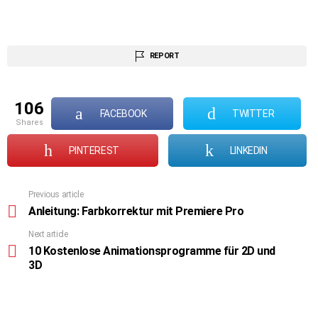
REPORT
106
FACEBOOK
TWITTER
shares
PINTEREST
LINKEDIN
Previous article
See
more
Anleitung: Farbkorrektur mit Premiere Pro
Next article
10 Kostenlose Animationsprogramme für 2D und
3D