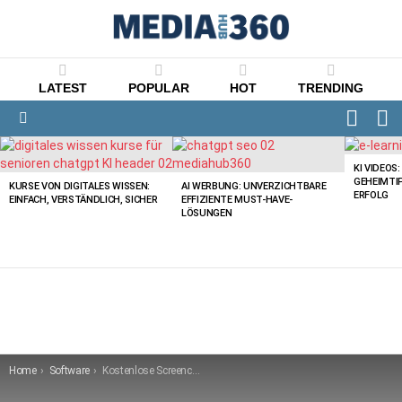
LATEST
POPULAR
HOT
TRENDING
FOLLO
S
US
Menu
LATEST
STORIES
KI VIDEOS
GEHEIMTI
KURSE VON DIGITALES WISSEN:
AI WERBUNG: UNVERZICHTBARE
ERFOLG
EINFACH, VERSTÄNDLICH, SICHER
EFFIZIENTE MUST-HAVE-
LÖSUNGEN
You are here:
Home
Software
Kostenlose Screencast Software für Lehrkräfte