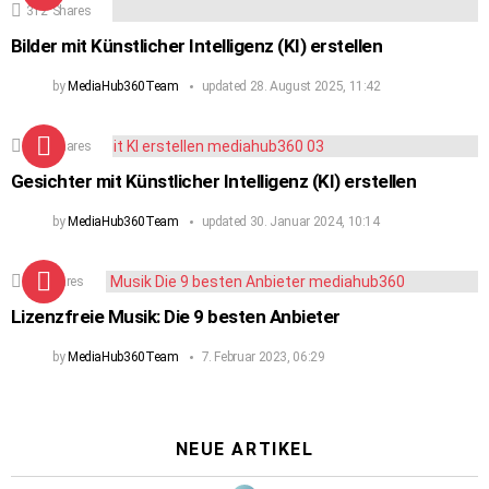
312
Shares
Bilder mit Künstlicher Intelligenz (KI) erstellen
by
MediaHub360Team
updated
28. August 2025, 11:42
160
Shares
Gesichter mit Künstlicher Intelligenz (KI) erstellen
by
MediaHub360Team
updated
30. Januar 2024, 10:14
90
Shares
Lizenzfreie Musik: Die 9 besten Anbieter
by
MediaHub360Team
7. Februar 2023, 06:29
NEUE ARTIKEL