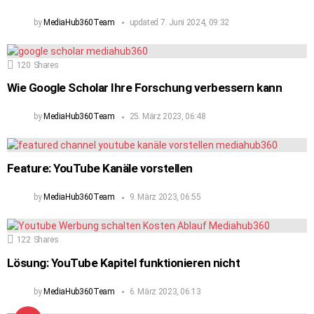
by
MediaHub360Team
updated
7. Juni 2024, 09:32
120
Shares
Wie Google Scholar Ihre Forschung verbessern kann
by
MediaHub360Team
25. März 2023, 06:48
Feature: YouTube Kanäle vorstellen
by
MediaHub360Team
9. März 2023, 06:55
122
Shares
Lösung: YouTube Kapitel funktionieren nicht
by
MediaHub360Team
6. März 2023, 06:13