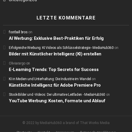
LETZTE KOMMENTARE
football bros
on
AI Werbung: Exklusive Best-Praktiken für Erfolg
Erfolgreiche Werbung: KI Videos als Schlüsselstrategie - MediaHub360
on
Bilder mit Künstlicher Intelligenz (KI) erstellen
Oliviarargo
on
E-Learning Trends: Top Secrets for Success
KI in Medien und Unterhaltung: Die Industrie im Wandel
on
Künstliche Intelligenz für Adobe Premiere Pro
Stock-Bilder und -Videos: Der ultimative Leitfaden - MediaHub360
on
YouTube Werbung: Kosten, Formate und Ablauf
© 2022 by MediaHub360 a brand of That Works Media