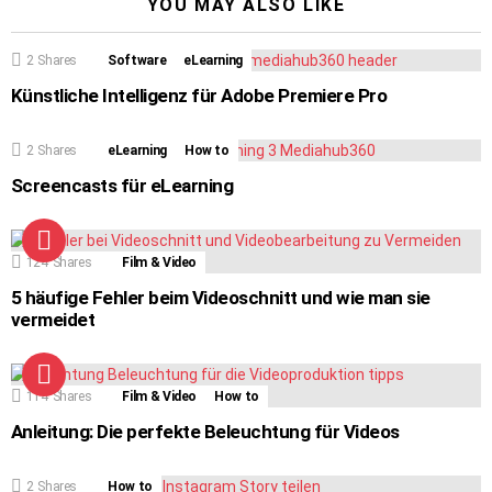
YOU MAY ALSO LIKE
2
Shares
Software
eLearning
Künstliche Intelligenz für Adobe Premiere Pro
2
Shares
eLearning
How to
Screencasts für eLearning
124
Shares
Film & Video
5 häufige Fehler beim Videoschnitt und wie man sie
vermeidet
114
Shares
Film & Video
How to
Anleitung: Die perfekte Beleuchtung für Videos
2
Shares
How to