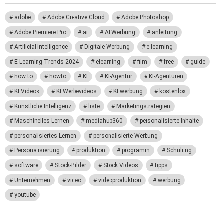
adobe
Adobe Creative Cloud
Adobe Photoshop
Adobe Premiere Pro
ai
AI Werbung
anleitung
Artificial Intelligence
Digitale Werbung
e-learning
E-Learning Trends 2024
elearning
film
free
guide
how to
howto
KI
KI-Agentur
KI-Agenturen
KI Videos
KI Werbevideos
KI werbung
kostenlos
Künstliche Intelligenz
liste
Marketingstrategien
Maschinelles Lernen
mediahub360
personalisierte Inhalte
personalisiertes Lernen
personalisierte Werbung
Personalisierung
produktion
programm
Schulung
software
Stock-Bilder
Stock Videos
tipps
Unternehmen
video
videoproduktion
werbung
youtube