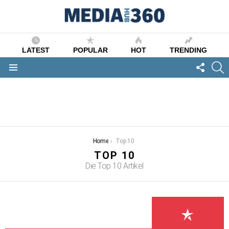
LATEST
POPULAR
HOT
TRENDING
FOLLO
S
US
Menu
You are here:
Home
Top 10
TOP 10
Die Top 10 Artikel