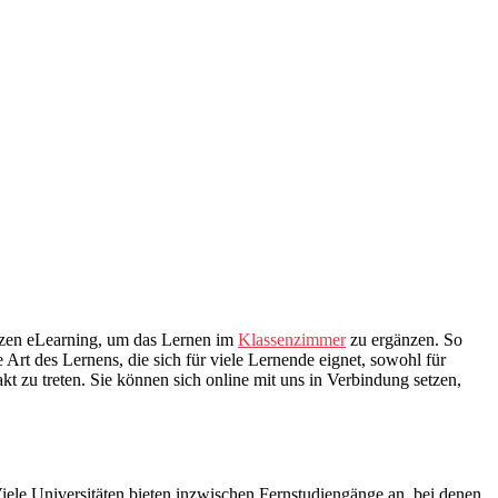
tzen eLearning, um das Lernen im
Klassenzimmer
zu ergänzen. So
rt des Lernens, die sich für viele Lernende eignet, sowohl für
t zu treten. Sie können sich online mit uns in Verbindung setzen,
ele Universitäten bieten inzwischen Fernstudiengänge an, bei denen