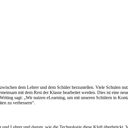
 zwischen dem Lehrer und dem Schüler herzustellen. Viele Schulen nu
einsam mit dem Rest der Klasse bearbeitet werden. Dies ist eine neue A
riting sagt: „Wir nutzen eLearning, um mit unseren Schülern in Kontak
ten zu verbessern“.
 und Lehrer und darum, wie die Technologie diese Kluft überbrückt. Vi