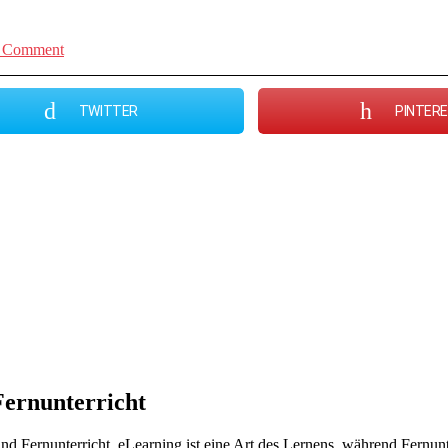
Comment
TWITTER
PINTER
Fernunterricht
d Fernunterricht. eLearning ist eine Art des Lernens, während Fernun