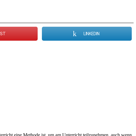
EST
LINKEDIN
terricht eine Methode ist, um am Unterricht teilzunehmen, auch wenn