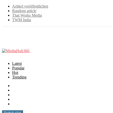
Artikel veröffentlichen
Random article
That Works Media
TWM India
Latest
Popular
Hot
Trending
Startseite
eLearning
How to
Software
Film & Video
Switch skin