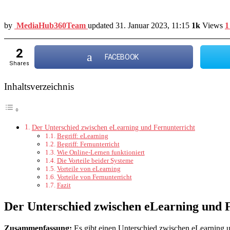
by
MediaHub360Team
updated
31. Januar 2023, 11:15
1k
Views
1
2
FACEBOOK
shares
Inhaltsverzeichnis
Der Unterschied zwischen eLearning und Fernunterricht
Begriff: eLearning
Begriff: Fernunterricht
Wie Online-Lernen funktioniert
Die Vorteile beider Systeme
Vorteile von eLearning
Vorteile von Fernunterricht
Fazit
Der Unterschied zwischen eLearning und 
Zusammenfassung:
Es gibt einen Unterschied zwischen eLearning un