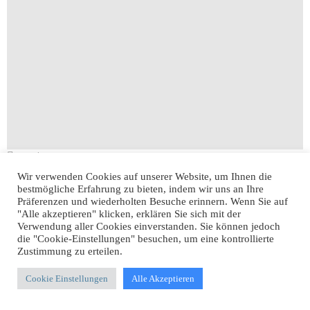
954
Shares
Wir verwenden Cookies auf unserer Website, um Ihnen die
Kurse von Digitales Wissen: einfach, verständlich, sicher
bestmögliche Erfahrung zu bieten, indem wir uns an Ihre
Präferenzen und wiederholten Besuche erinnern. Wenn Sie auf
by
MediaHub360Team
27. Oktober 2025, 12:06
"Alle akzeptieren" klicken, erklären Sie sich mit der
Verwendung aller Cookies einverstanden. Sie können jedoch
die "Cookie-Einstellungen" besuchen, um eine kontrollierte
Zustimmung zu erteilen.
Cookie Einstellungen
Alle Akzeptieren