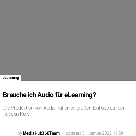
eLearning
Brauche ich Audio für eLearning?
Die Produktion von Audio hat einen großen Einfluss auf den
fertigen Kurs.
by
MediaHub360Team
updated
31. Januar 2023, 11:29