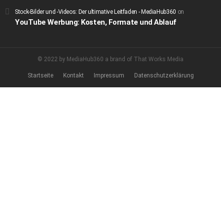
Stock-Bilder und -Videos: Der ultimative Leitfaden - MediaHub360
on
YouTube Werbung: Kosten, Formate und Ablauf
© 2022 by MediaHub360 a brand of That Works Media
Startseite
Kontakt
Impressum
Datenschutzerklärung