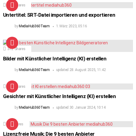
122
Shares
Untertitel: SRT-Datei importieren und exportieren
by
MediaHub360Team
1. März 2023, 05:16
312
Shares
Bilder mit Künstlicher Intelligenz (KI) erstellen
by
MediaHub360Team
updated
28. August 2025, 11:42
160
Shares
Gesichter mit Künstlicher Intelligenz (KI) erstellen
by
MediaHub360Team
updated
30. Januar 2024, 10:14
90
Shares
Lizenzfreie Musik: Die 9 besten Anbieter