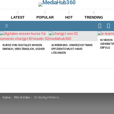
LATEST
POPULAR
HOT
TRENDING
FOLLO
S
US
Menu
LATEST
STORIES
KI VIDEOS
GEHEIMTI
KURSE VON DIGITALES WISSEN:
AI WERBUNG: UNVERZICHTBARE
ERFOLG
EINFACH, VERSTÄNDLICH, SICHER
EFFIZIENTE MUST-HAVE-
LÖSUNGEN
You are here:
Home
Film & Video
10 Häufige Fehler in Video-Werbung