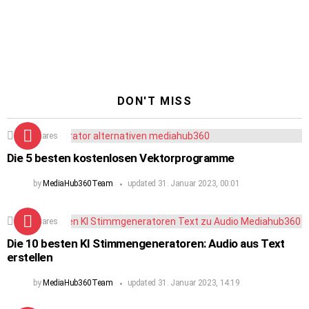
DON'T MISS
224
Shares
Die 5 besten kostenlosen Vektorprogramme
by
MediaHub360Team
updated
31. Januar 2023, 00:01
104
Shares
Die 10 besten KI Stimmengeneratoren: Audio aus Text
erstellen
by
MediaHub360Team
updated
31. Januar 2023, 14:19