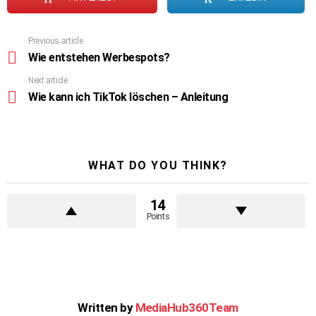
Previous article
See
more
Wie entstehen Werbespots?
Next article
Wie kann ich TikTok löschen – Anleitung
WHAT DO YOU THINK?
14
Points
Written by
MediaHub360Team