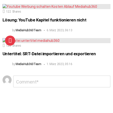
122
Shares
Lösung: YouTube Kapitel funktionieren nicht
by
MediaHub360Team
6. März 2023, 06:13
122
Shares
Untertitel: SRT-Datei importieren und exportieren
by
MediaHub360Team
1. März 2023, 05:16
Schreibe
Kommentar
*
einen
Kommentar