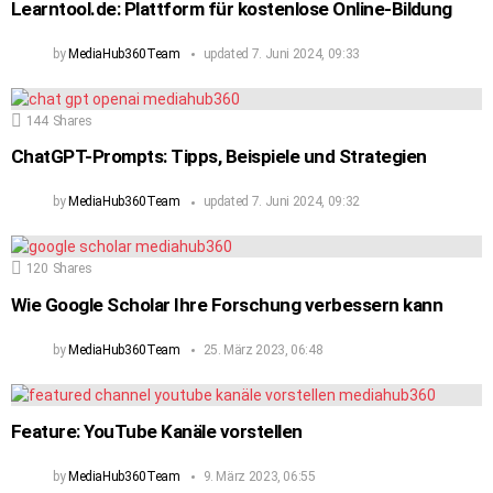
Learntool.de: Plattform für kostenlose Online-Bildung
by
MediaHub360Team
updated
7. Juni 2024, 09:33
144
Shares
ChatGPT-Prompts: Tipps, Beispiele und Strategien
by
MediaHub360Team
updated
7. Juni 2024, 09:32
120
Shares
Wie Google Scholar Ihre Forschung verbessern kann
by
MediaHub360Team
25. März 2023, 06:48
Feature: YouTube Kanäle vorstellen
by
MediaHub360Team
9. März 2023, 06:55